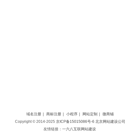
域名注册
|
商标注册
|
小程序
|
网站定制
|
微商铺
Copyright © 2014-2025
京ICP备15015086号-6
北京网站建设公司
友情链接：
一六八互联网站建设