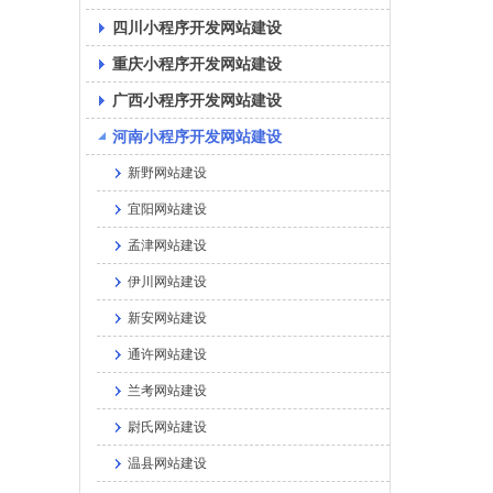
四川小程序开发网站建设
重庆小程序开发网站建设
广西小程序开发网站建设
河南小程序开发网站建设
新野网站建设
宜阳网站建设
孟津网站建设
伊川网站建设
新安网站建设
通许网站建设
兰考网站建设
尉氏网站建设
温县网站建设