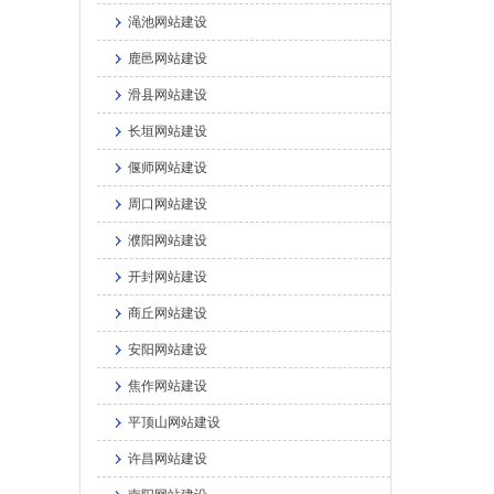
渑池网站建设
鹿邑网站建设
滑县网站建设
长垣网站建设
偃师网站建设
周口网站建设
濮阳网站建设
开封网站建设
商丘网站建设
安阳网站建设
焦作网站建设
平顶山网站建设
许昌网站建设