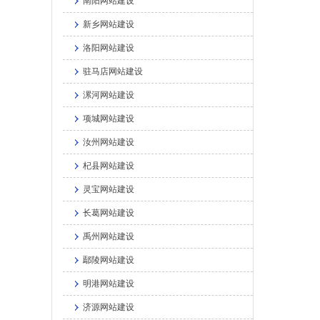
南阳网站建设
新乡网站建设
洛阳网站建设
驻马店网站建设
漯河网站建设
项城网站建设
汝州网站建设
杞县网站建设
灵宝网站建设
长葛网站建设
禹州网站建设
鄢陵网站建设
明港网站建设
济源网站建设