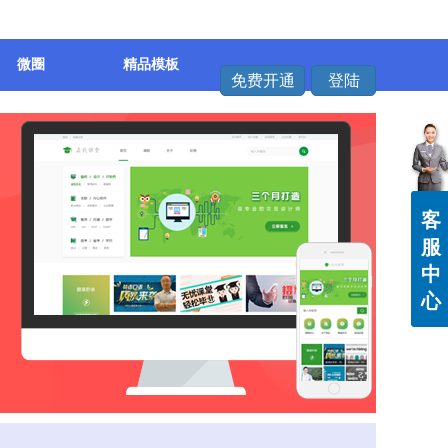
微圈
精品模板
免费开通
登陆
客
服
中
心