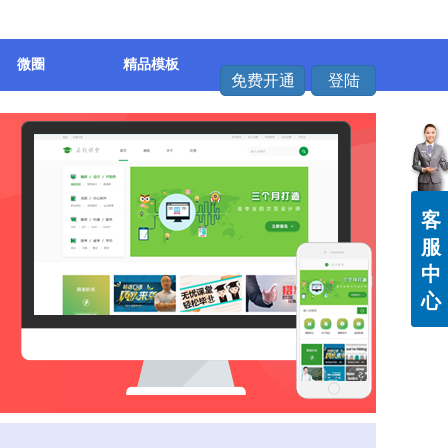
微圈
精品模板
免费开通
登陆
客
服
中
心