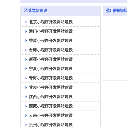
区域网站建设
璧山网站建
北京小程序开发网站建设
澳门小程序开发网站建设
香港小程序开发网站建设
台湾小程序开发网站建设
新疆小程序开发网站建设
宁夏小程序开发网站建设
青海小程序开发网站建设
甘肃小程序开发网站建设
陕西小程序开发网站建设
西藏小程序开发网站建设
云南小程序开发网站建设
贵州小程序开发网站建设