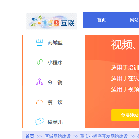
首页
网站
首页
>>
区域网站建设
>>
重庆小程序开发网站建设
>>