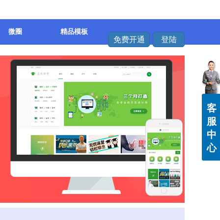
微圈
精品模板
免费开通
登陆
客
服
中
心